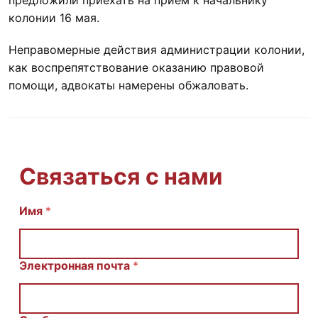
колонии 16 мая.
Неправомерные действия администрации колонии,
как воспрепятствование оказанию правовой
помощи, адвокаты намерены обжаловать.
Связаться с нами
Имя
С
*
о
о
б
щ
Электронная почта
*
е
н
и