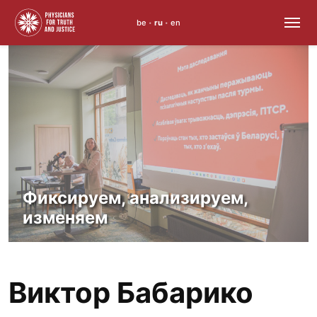
be
ru
en
•
•
Skip
to
content
Фиксируем, анализируем,
изменяем
Виктор Бабарико