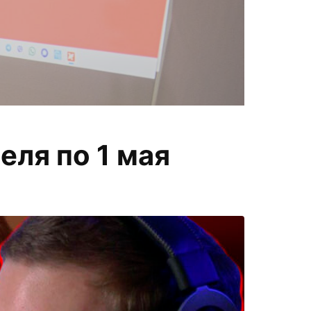
П
еля по 1 мая
меняем
а