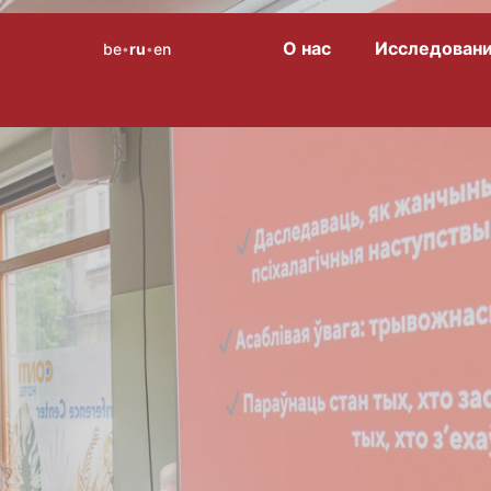
О нас
Исследован
be
ru
en
Menu
•
•