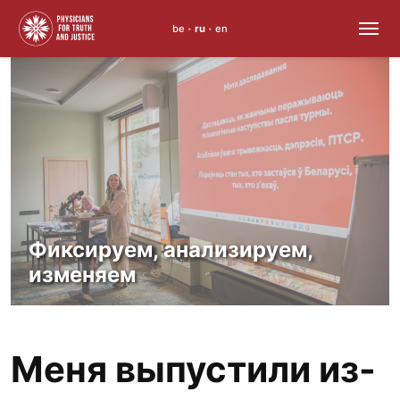
be
ru
en
•
•
Skip
to
content
Фиксируем, анализируем,
изменяем
Меня выпустили из-