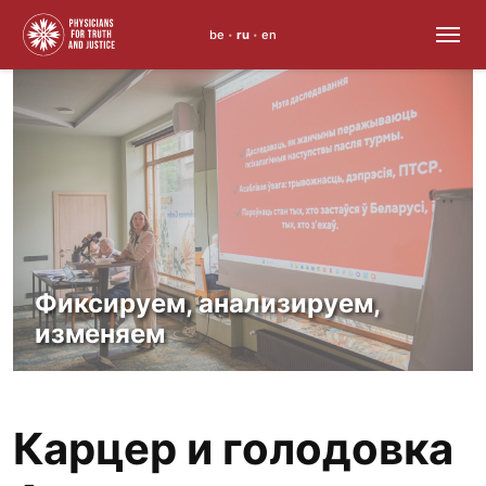
be
ru
en
•
•
Skip
to
content
Фиксируем, анализируем,
изменяем
Карцер и голодовка