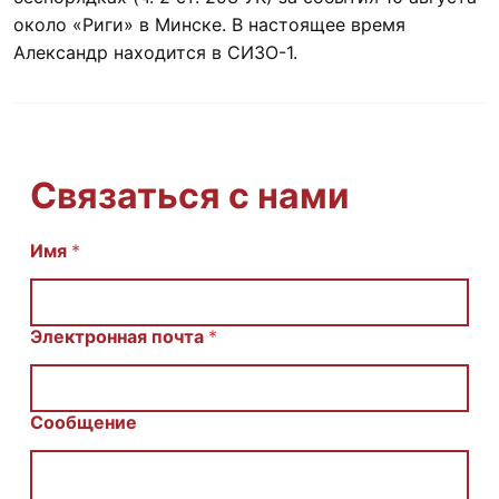
около «Риги» в Минске. В настоящее время
Александр находится в СИЗО-1.
Связаться с нами
Имя
E
*
m
a
i
l
Электронная почта
*
С
о
о
б
Сообщение
щ
е
н