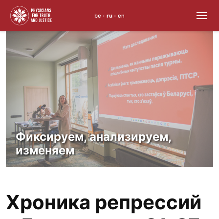
be
ru
en
•
•
Skip
to
content
Фиксируем, анализируем,
изменяем
Хроника репрессий