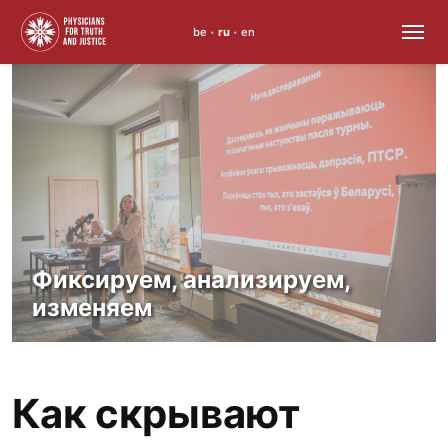
be
ru
en
•
•
Skip
to
content
Фиксируем, анализируем,
изменяем
Как скрывают