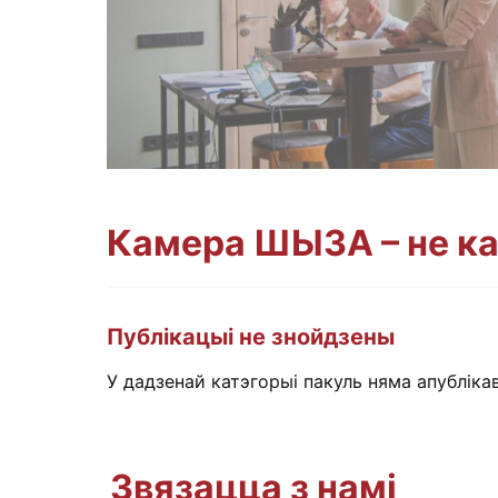
Камера ШЫЗА – не ка
Фіксуем, ан
Публікацыі не знойдзены
У дадзенай катэгорыі пакуль няма апублік
Звязацца з намі