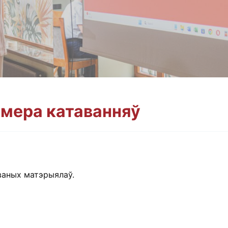
мера катаванняў
алізуем, змяняем
аваных матэрыялаў.