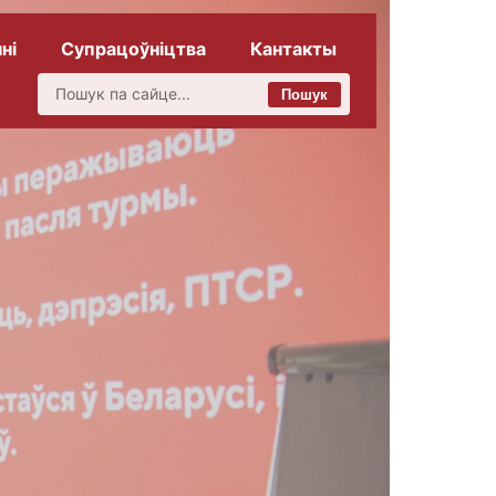
ні
Супрацоўніцтва
Кантакты
Пошук