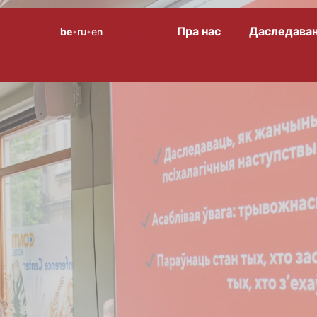
Пра нас
Даследаван
be
ru
en
Меню
•
•