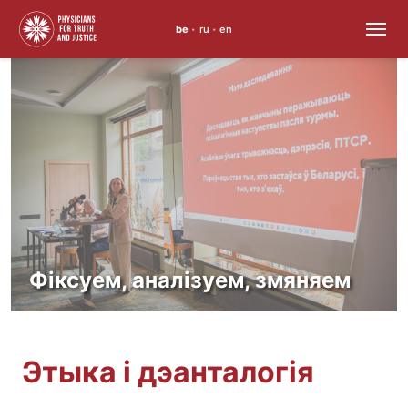
be
ru
en
•
•
Перайсці
да
змесціва
Фіксуем, аналізуем, змяняем
Этыка і дэанталогія