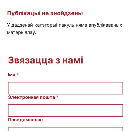
Публікацыі не знойдзены
У дадзенай катэгорыі пакуль няма апублікаваных
матэрыялаў.
Звязацца з намі
E
Імя
*
m
a
i
l
Электронная пошта
*
С
о
о
б
Паведамленне
щ
е