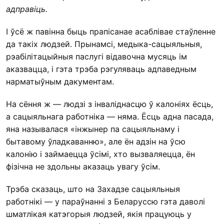
адправіць.
І ўсё ж павінна быць прапісанае асаблівае стаўленне
да такіх людзей. Прынамсі, медыка-сацыяльныя,
рэабілітацыйныя паслугі відавочна мусяць ім
аказвацца, і гэта трэба рэгуляваць адпаведным
нарматыўным дакументам.
На сёння ж — людзі з інваліднасцю ў калоніях ёсць,
а сацыяльнага работніка — няма. Ёсць адна пасада,
яна называлася «інжынер па сацыяльнаму і
бытавому ўладкаванню», але ён адзін на ўсю
калонію і займаецца ўсімі, хто вызваляецца, ён
фізічна не здольны аказаць увагу ўсім.
Трэба сказаць, што на Захадзе сацыяльныя
работнікі — у параўнанні з Беларуссю гэта даволі
шматлікая катэгорыя людзей, якія працуюць у