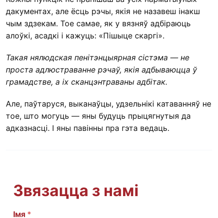
дакументах, але ёсць рэчы, якія не назавеш інакш
чым здзекам. Тое самае, як у вязняў адбіраюць
алоўкі, асадкі і кажуць: «Пішыце скаргі».
Такая нялюдская пенітэнцыярная сістэма — не
проста адлюстраванне рэчаў, якія адбываюцца ў
грамадстве, а іх сканцэнтраваны адбітак.
Але, паўтаруся, выканаўцы, удзельнікі катаванняў не
тое, што могуць — яны будуць прыцягнутыя да
адказнасці. І яны павінны пра гэта ведаць.
Звязацца з намі
С
Імя
*