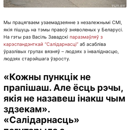
Мы працягваем узаемадзеянне з незалежнымі СМІ,
якія пішуць на тэмы правоў зняволеных у Беларусі.
На гэты раз Васіль Завадскі
паразмаўляў з
карэспандэнткай “Салідарнасці”
аб асабліва
ўразлівых групах вязняў – людзях з інваліднасцю,
людзях старэйшага ўзросту.
«Кожны пункцік не
прапішаш. Але ёсць рэчы,
якія не назавеш інакш чым
здзекам».
«Салідарнасць»