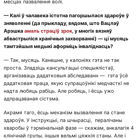
месцах пазвалення волі.
— Калі ў чалавека істотна пагоршылася здароўе ў
зняволенні (да прыкладу, вядома, што Вацлаў
Арэшка
амаль страціў зрок
, у многіх вязняў
абвастрыліся хранічныя захворванні) — ці мусяць
тамтэйшыя медыкі аформіць інваліднасць?
— Так, мусяць. Канешне, у калоніях гэта не так
проста. Зладзіць кансультацыі спецыялістаў,
арганізаваць дадатковыя абследаванн — гэта ўсё
дадатковая праца, якую супрацоўнікі медчасткі не
надта любяць рабіць. Але робяць, і ёсць ужо
адпрацаваная сістэма.
Акрамя таго, ёсць механізм вызвалення па стане
здароўя. У інструкцыі, па шчырасці, пералічаны
хваробы ў тэрмінальнай фазе — скажам, анкалагія 4
клінічнай групы, іншыя вельмі цяжкія станы. Але і