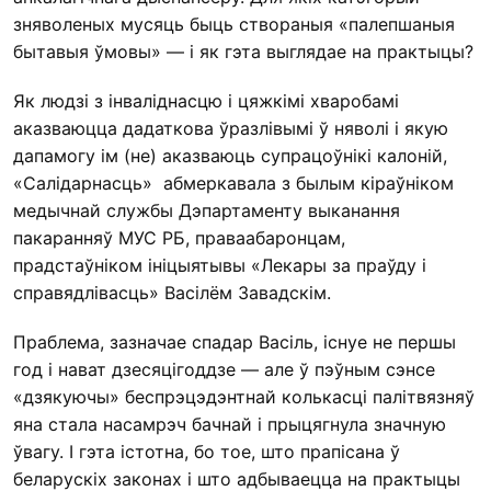
зняволеных мусяць быць створаныя «палепшаныя
бытавыя ўмовы» — і як гэта выглядае на практыцы?
Як людзі з інваліднасцю і цяжкімі хваробамі
аказваюцца дадаткова ўразлівымі ў няволі і якую
дапамогу ім (не) аказваюць супрацоўнікі калоній,
«Салідарнасць» абмеркавала з былым кіраўніком
медычнай службы Дэпартаменту выканання
пакаранняў МУС РБ, праваабаронцам,
прадстаўніком ініцыятывы «Лекары за праўду і
справядлівасць» Васілём Завадскім.
Праблема, зазначае спадар Васіль, існуе не першы
год і нават дзесяцігоддзе — але ў пэўным сэнсе
«дзякуючы» беспрэцэдэнтнай колькасці палітвязняў
яна стала насамрэч бачнай і прыцягнула значную
ўвагу. І гэта істотна, бо тое, што прапісана ў
беларускіх законах і што адбываецца на практыцы