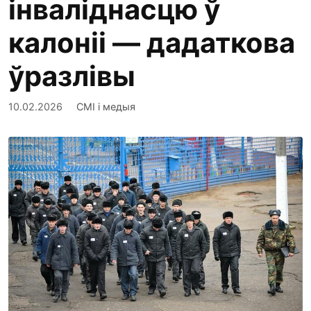
інваліднасцю ў
калоніі — дадаткова
ўразлівы
10.02.2026
СМІ і медыя