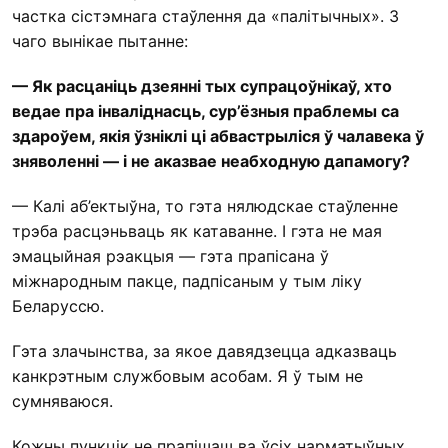
частка сістэмнага стаўлення да «палітычных». З
чаго вынікае пытанне:
— Як расцаніць дзеянні тых супрацоўнікаў, хто
ведае пра інваліднасць, сур’ёзныя праблемы са
здароўем, якія ўзніклі ці абвастрыліся ў чалавека ў
зняволенні — і не аказвае неабходную дапамогу?
— Калі аб’ектыўна, то гэта нялюдскае стаўленне
трэба расцэньваць як катаванне. І гэта не мая
эмацыйная рэакцыя — гэта прапісана ў
міжнародным пакце, падпісаным у тым ліку
Беларуссю.
Гэта злачынства, за якое давядзецца адказваць
канкрэтным службовым асобам. Я ў тым не
сумняваюся.
Кожны пункцік не прапішаш ва ўсіх нарматыўных