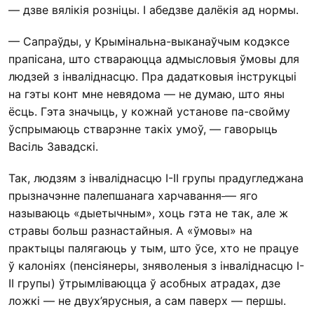
— дзве вялікія розніцы. І абедзве далёкія ад нормы.
— Сапраўды, у Крымінальна-выканаўчым кодэксе
прапісана, што ствараюцца адмысловыя ўмовы для
людзей з інваліднасцю. Пра дадатковыя інструкцыі
на гэты конт мне невядома — не думаю, што яны
ёсць. Гэта значыць, у кожнай установе па-свойму
ўспрымаюць стварэнне такіх умоў, — гаворыць
Васіль Завадскі.
Так, людзям з інваліднасцю І-ІІ групы прадугледжана
прызначэнне палепшанага харчавання
— яго
называюць «дыетычным», хоць гэта не так, але ж
стравы больш разнастайныя. А «ўмовы» на
практыцы палягаюць у тым, што ўсе, хто не працуе
ў калоніях (пенсіянеры, зняволеныя з інваліднасцю І-
ІІ групы) ўтрымліваюцца ў асобных атрадах, дзе
ложкі — не двух’ярусныя, а сам паверх — першы.