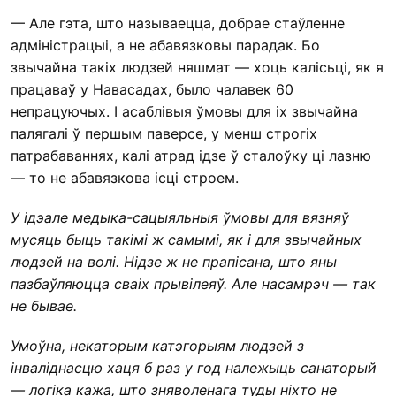
— Але гэта, што называецца, добрае стаўленне
адміністрацыі, а не абавязковы парадак. Бо
звычайна такіх людзей няшмат — хоць калісьці, як я
працаваў у Навасадах, было чалавек 60
непрацуючых. І асаблівыя ўмовы для іх звычайна
палягалі ў першым паверсе, у менш строгіх
патрабаваннях, калі атрад ідзе ў сталоўку ці лазню
— то не абавязкова ісці строем.
У ідэале медыка-сацыяльныя ўмовы для вязняў
мусяць быць такімі ж самымі, як і для звычайных
людзей на волі. Нідзе ж не прапісана, што яны
пазбаўляюцца сваіх прывілеяў. Але насамрэч — так
не бывае.
Умоўна, некаторым катэгорыям людзей з
інваліднасцю хаця б раз у год належыць санаторый
— логіка кажа, што зняволенага туды ніхто не