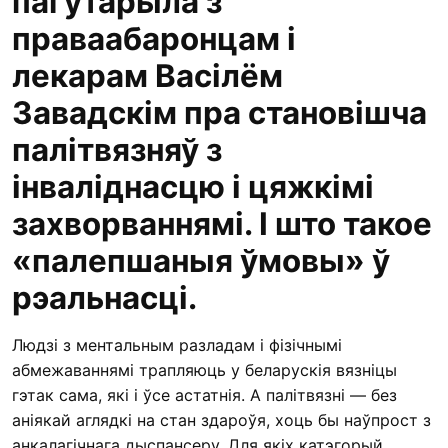
пагутарыла з
праваабаронцам і
лекарам Васілём
Завадскім пра становішча
палітвязняў з
інваліднасцю і цяжкімі
захворваннямі. І што такое
«палепшаныя ўмовы» ў
рэальнасці.
Людзі з ментальным разладам і фізічнымі
абмежаваннямі трапляюць у беларускія вязніцы
гэтак сама, які і ўсе астатнія. А палітвязні — без
аніякай аглядкі на стан здароўя, хоць бы наўпрост з
анкалагічнага дыспансеру. Для якіх катэгорый