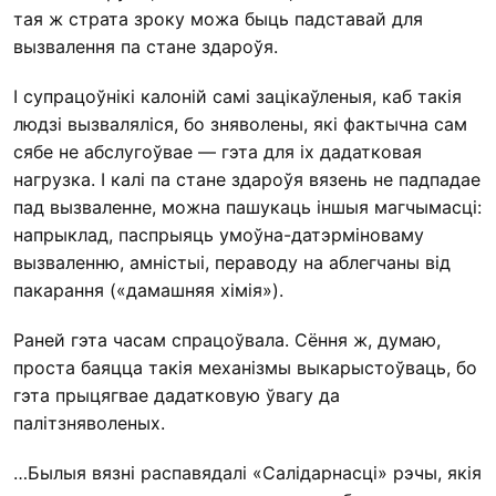
тая ж страта зроку можа быць падставай для
вызвалення па стане здароўя.
І супрацоўнікі калоній самі зацікаўленыя, каб такія
людзі вызваляліся, бо зняволены, які фактычна сам
сябе не абслугоўвае — гэта для іх дадатковая
нагрузка. І калі па стане здароўя вязень не падпадае
пад вызваленне, можна пашукаць іншыя магчымасці:
напрыклад, паспрыяць умоўна-датэрміноваму
вызваленню, амністыі, пераводу на аблегчаны від
пакарання («дамашняя хімія»).
Раней гэта часам спрацоўвала. Сёння ж, думаю,
проста баяцца такія механізмы выкарыстоўваць, бо
гэта прыцягвае дадатковую ўвагу да
палітзняволеных.
…Былыя вязні распавядалі «Салідарнасці» рэчы, якія