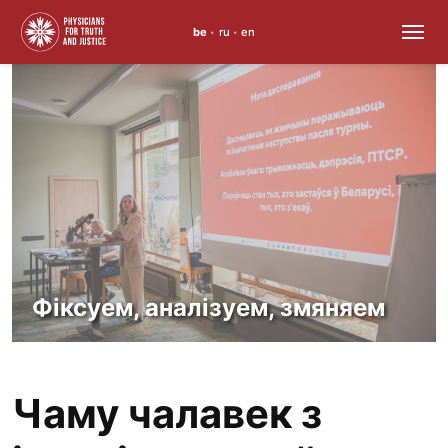
be
ru
en
•
•
Перайсці
да
змесціва
Фіксуем, аналізуем, змяняем
Чаму чалавек з