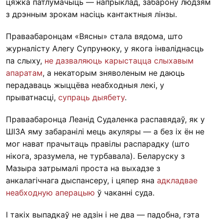
цяжка патлумачыць — напрыклад, забарону людзям
з дрэнным зрокам насіць кантактныя лінзы.
Праваабаронцам «Вясны» стала вядома, што
журналісту Алегу Супрунюку, у якога інваліднасць
па слыху,
не дазваляюць карыстацца слыхавым
апаратам
, а некаторым зняволеным не даюць
перадаваць жыццёва неабходныя лекі, у
прыватнасці,
супраць дыябету
.
Праваабаронца Леанід Судаленка распавядаў, як у
ШІЗА яму забаранілі мець акуляры — а без іх ён не
мог нават прачытаць правілы распарадку (што
нікога, зразумела, не турбавала). Беларуску з
Мазыра затрымалі проста на выхадзе з
анкалагічнага дыспансеру, і цяпер яна
адкладвае
неабходную аперацыю
ў чаканні суда.
І такіх выпадкаў не адзін і не два — падобна, гэта