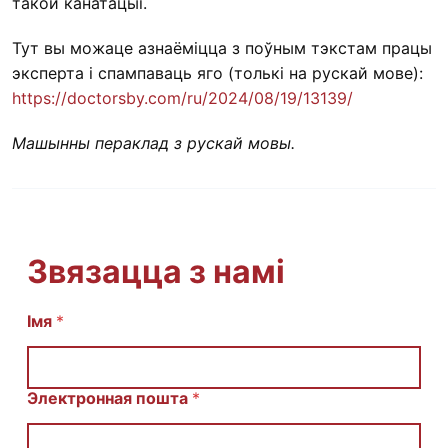
такой канатацыі.
Тут вы можаце азнаёміцца з поўным тэкстам працы
эксперта і спампаваць яго (толькі на рускай мове):
https://doctorsby.com/ru/2024/08/19/13139/
Машынны пераклад з рускай мовы.
Звязацца з намі
Імя
И
*
м
я
E
m
Электронная пошта
*
a
i