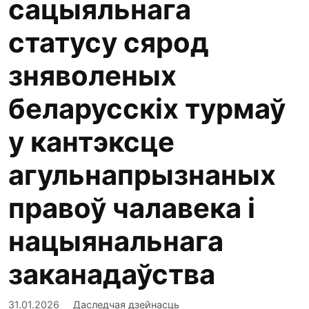
сацыяльнага
статусу сярод
зняволеных
беларусскіх турмаў
у кантэксце
агульнапрызнаных
правоў чалавека і
нацыянальнага
заканадаўства
31.01.2026
Даследчая дзейнасць