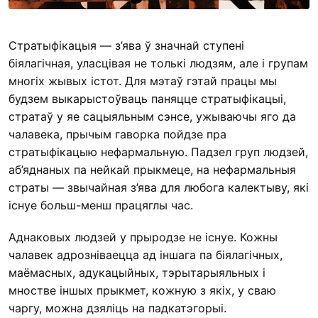
Стратыфікацыя — з’ява ў значнай ступені
біялагічная, уласцівая не толькі людзям, але і групам
многіх жывых істот. Для мэтаў гэтай працы мы
будзем выкарыстоўваць паняцце стратыфікацыі,
стратаў у яе сацыяльным сэнсе, ужываючы яго да
чалавека, прычым гаворка пойдзе пра
стратыфікацыю нефармальную. Падзел груп людзей,
аб’яднаных па нейкай прыкмеце, на нефармальныя
страты — звычайная з’ява для любога калектыву, які
існуе больш-менш працяглы час.
Аднаковых людзей у прыродзе не існуе. Кожны
чалавек адрозніваецца ад іншага па біялагічных,
маёмасных, адукацыйных, тэрытарыяльных і
мностве іншых прыкмет, кожную з якіх, у сваю
чаргу, можна дзяліць на падкатэгорыі.