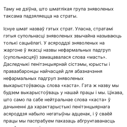
Таму не дзіўна, што шматлікая група зняволеных
таксама падзяляецца на страты.
Існуе шмат назваў гэтых страт. Уласна, стратамі
гэтыя супольнасці зняволеных звычайна называюць
толькі сацыёлагі. У асяроддзі зняволеных на
жаргоне ў якасці назвы нефармальных падгруп
(супольнасцяў) замацавалася слова «масть».
Даследчыкі пенітэнцыярнай сістэмы, юрысты і
праваабаронцы найчасцей для абазначэння
нефармальных падгруп зняволеных
выкарыстоўваюць слова «каста». Гэта ж назву мы
будзем выкарыстоўваць у нашай працы і мы. Цікава,
што само па сабе нейтральнае слова «каста» ў
дачыненні да характарыстыкі пенітэнцыярнага
асяроддзя набыло негатыўны адценак, і ў сваёй
працы мы паспрабуем паказаць абгрунтаванасць