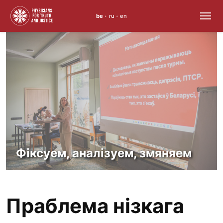
be
ru
en
•
•
Перайсці
да
змесціва
Фіксуем, аналізуем, змяняем
Праблема нізкага