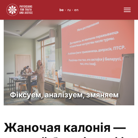
be
ru
en
•
•
Перайсці
да
змесціва
Фіксуем, аналізуем, змяняем
Жаночая калонія —