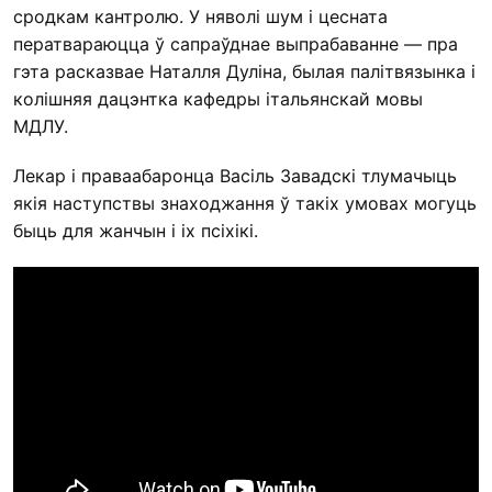
сродкам кантролю. У няволі шум і цесната
ператвараюцца ў сапраўднае выпрабаванне — пра
гэта расказвае Наталля Дуліна, былая палітвязынка і
колішняя дацэнтка кафедры італьянскай мовы
МДЛУ.
Лекар і праваабаронца Васіль Завадскі тлумачыць
якія наступствы знаходжання ў такіх умовах могуць
быць для жанчын і іх псіхікі.