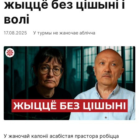
жыццё без цішыні і
волі
17.08.2025
У турмы не жаночае аблічча
У жаночай калоніі асабістая прастора робіцца