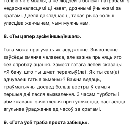
толькі як сімвалы, а не людзей з болем і патрэбамі, з
недасканаласцямі ці нават, дрэннымі ўчынкамі за
кратамі. Дзеля дакладнасці, такая рыса больш
уласціва жанчынам, чым мужчынам.
8. «Ты цяпер зусім іншы/іншая».
Гэта можа прагучаць як асуджэнне. Зняволенне
заўсёды змяняе чалавека, але важна прыняць яго
без спробаў ацэння. Замест гэтага лепей сказаць:
«Я бачу, што ты шмат перажыў(ла). Як ты сам(а)
адчуваеш гэтыя зьмены»? Важна ведаць,
траўматычны досвед больш востры ў самыя
першыя дні пасля вызвалення. З часам турботы і
абмежаванні зняволення прытупляюцца, застаецца
агульнае ўраджанне ад часоў за кратамі.
9. «Гэта ўсё трэба проста забыць».