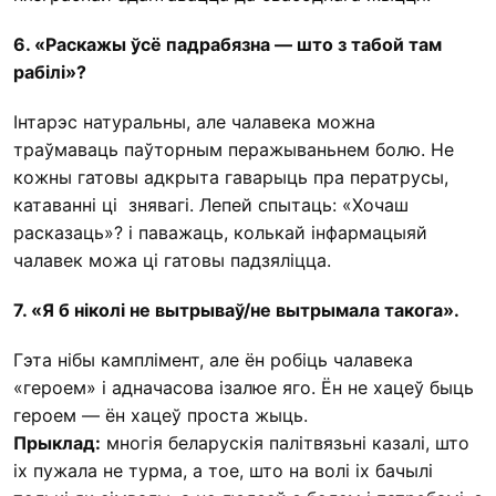
6. «Раскажы ўсё падрабязна — што з табой там
рабілі»?
Інтарэс натуральны, але чалавека можна
траўмаваць паўторным перажываньнем болю. Не
кожны гатовы адкрыта гаварыць пра ператрусы,
катаванні ці знявагі. Лепей спытаць: «Хочаш
расказаць»? і паважаць, колькай інфармацыяй
чалавек можа ці гатовы падзяліцца.
7. «Я б ніколі не вытрываў/не вытрымала такога».
Гэта нібы камплімент, але ён робіць чалавека
«героем» і адначасова ізалюе яго. Ён не хацеў быць
героем — ён хацеў проста жыць.
Прыклад:
многія беларускія палітвязьні казалі, што
іх пужала не турма, а тое, што на волі іх бачылі