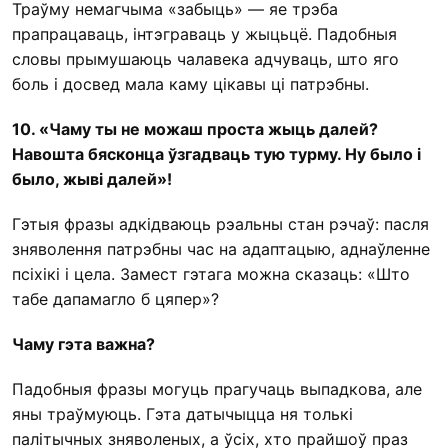
Траўму немагчыма «забыць» — яе трэба
прапрацаваць, інтэграваць у жыцьцё. Падобныя
словы прымушаюць чалавека адчуваць, што яго
боль і досвед мала каму цікавы ці патрэбны.
10. «Чаму ты не можаш проста жыць далей?
Навошта бясконца ўзгадваць тую турму. Ну было і
было, жыві далей»!
Гэтыя фразы адкідваюць рэальны стан рэчаў: пасля
зняволення патрэбны час на адаптацыю, аднаўленне
псіхікі і цела. Замест гэтага можна сказаць: «Што
табе дапамагло б цяпер»?
Чаму гэта важна
?
Падобныя фразы могуць прагучаць выпадкова, але
яны траўмуюць. Гэта датычыцца ня толькі
палітычных зняволеных, а ўсіх, хто прайшоў праз