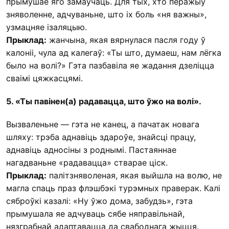
прымушае яго замаўчаць. Для тых, хто перажыў
зняволенне, адчуваньне, што іх боль «ня важны»,
узмацняе ізаляцыю.
Прыклад:
жанчына, якая вярнулася пасля году ў
калоніі, чула ад калегаў: «Ты што, думаеш, нам лёгка
было на волі?» Гэта пазбавіла яе жадання дзеліцца
сваімі цяжкасцямі.
5. «Ты павінен(а) радавацца, што ўжо на волі».
Вызваленьне — гэта не канец, а пачатак новага
шляху: трэба аднавіць здароўе, знайсці працу,
аднавіць адносіны з роднымі. Пастаяннае
нагадваньне «радавацца» стварае ціск.
Прыклад:
палітзняволеная, якая выйшла на волю, не
магла спаць праз флэшбэкі турэмных праверак. Калі
сяброўкі казалі: «Ну ўжо дома, забудзь», гэта
прымушала яе адчуваць сябе няправільнай,
нязграбнай адаптавацца да свабоднага жыцця.