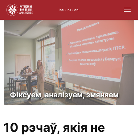
be
ru
en
•
•
Перайсці
да
змесціва
Фіксуем, аналізуем, змяняем
10 рэчаў, якія не