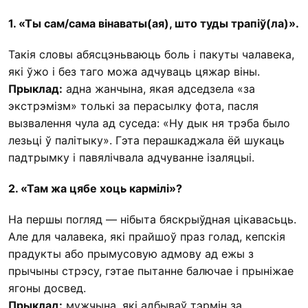
1. «Ты сам/сама вінаваты(ая), што туды трапіў(ла)
»
.
Такія словы абясцэньваюць боль і пакуты чалавека,
які ўжо і без таго можа адчуваць цяжар віны.
Прыклад:
адна жанчына, якая адседзела «за
экстрэмізм» толькі за перасылку фота, пасля
вызвалення чула ад суседа: «Ну дык ня трэба было
лезьці ў палітыку». Гэта перашкаджала ёй шукаць
падтрымку і павялічвала адчуванне ізаляцыі.
2. «Там жа цябе хоць кармілі»?
На першы погляд — нібыта бяскрыўдная цікавасьць.
Але для чалавека, які прайшоў праз голад, кепскія
прадукты або прымусовую адмову ад ежы з
прычыны стрэсу, гэтае пытанне балючае і прыніжае
ягоны досвед.
Прыклад:
мужчына, які адбываў тэрмін за