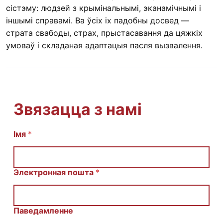
сістэму: людзей з крымінальнымі, эканамічнымі і
іншымі справамі. Ва ўсіх іх падобны досвед —
страта свабоды, страх, прыстасавання да цяжкіх
умоваў і складаная адаптацыя пасля вызвалення.
Звязацца з намі
Імя
С
*
о
о
б
щ
Электронная пошта
*
е
н
и
е
Паведамленне
И