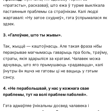
«пратэсты», расказваў, што ежа ў турме выклікала
пастаянныя праблемы са страўнікам. Калі людзі
жартавалі: «Ну затое схуднеў», гэта ўспрымалася як
здзек.
3. «Галоўнае, што ты жывы».
Так, жыццё — каштоўнасць. Але такая фраза нібы
перакрывае магчымасць гаварыць пра боль, траўму,
страты, якія здарыліся за кратамі. Чалавек можа
адчуваць, што яго прымушаюць «радавацца», калі
ўнутры ён яшчэ не гатовы ці не вацыць у гэтым
сэнсу.
4. «Не перабольшвай, у нас у кожнага свае
праблемы, тут на волі праблем паболей
»
.
Гэта адмаўляе ўнікальны досвед чалавека і