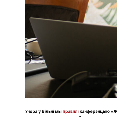
Учора ў Вільні мы
правялі
канферэнцыю «Жан