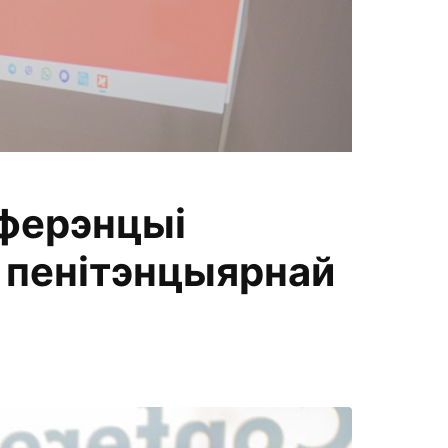
П
нферэнцыі
а
 пенітэнцыярнай