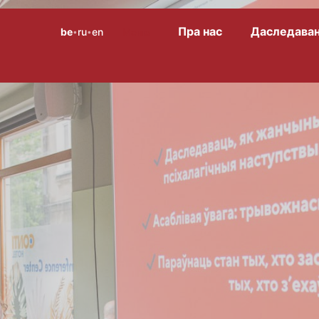
Пра нас
Даследаван
be
ru
en
Меню
•
•