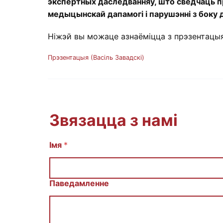
экспертных даследванняў, што сведчаць п
медыцынскай дапамогі і парушэнні з боку
Ніжэй вы можаце азнаёміцца з прэзентацыя
Прэзентацыя (Васіль Завадскі)
Звязацца з намі
E
Імя
*
m
a
i
l
Паведамленне
С
о
о
б