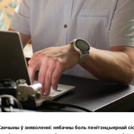
чыны ў зняволенні: нябачны боль пенітэнцыярнай сі