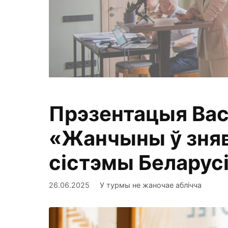
Прэзентацыя Вас
Фіксуем, ан
«Жанчыны ў зняв
сістэмы Беларус
26.06.2025
У турмы не жаночае аблічча