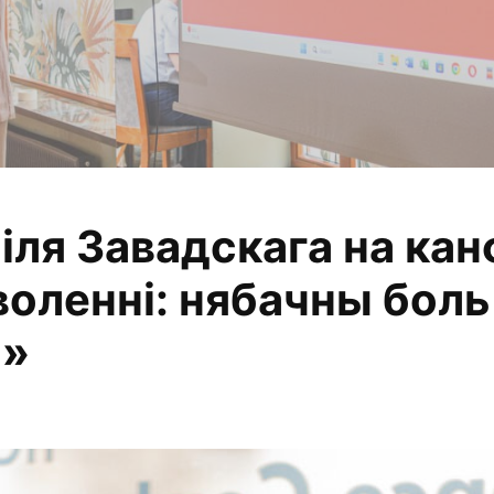
іля Завадскага на ка
алізуем, змяняем
оленні: нябачны боль
і»