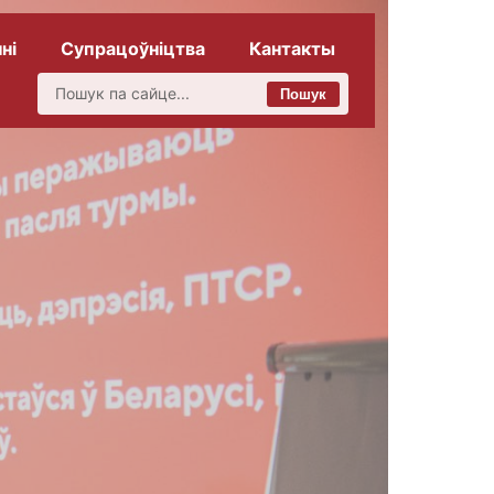
ні
Супрацоўніцтва
Кантакты
Пошук