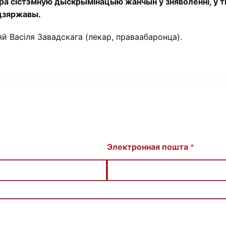
ра сістэмную дыскрымінацыю жанчын у зняволенні, у т
 дзяржавы.
й Васіля Завадскага (лекар, праваабаронца).
Электронная пошта
*