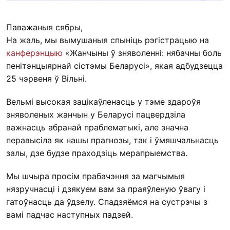
Паважаныя сябры,
На жаль, мы вымушаныя спыніць рэгістрацыю на
канферэнцыю
«Жанчыны ў зняволенні: нябачны боль
пенітэнцыярнай сістэмы Беларусі», якая адбудзецца
25 чэрвеня ў Вільні.
Вельмі высокая зацікаўленасць у тэме здароўя
зняволеных жанчын у Беларусі пацвердзіла
важнасць абранай праблематыкі, але значна
перавысіла як нашы прагнозы, так і ўмяшчальнасць
залы, дзе будзе праходзіць мерапрыемства.
Мы шчыра просім прабачэння за магчымыя
нязручнасці і дзякуем вам за праяўленую ўвагу і
гатоўнасць да ўдзелу. Спадзяёмся на сустрэчы з
вамі падчас наступных падзей.