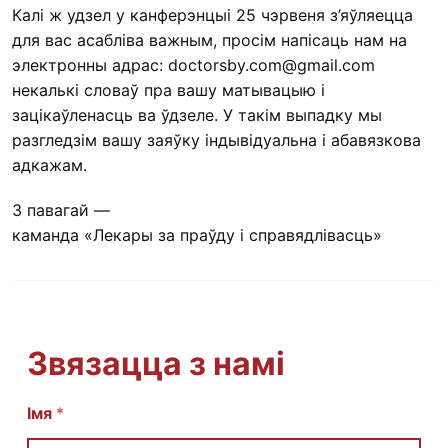
Калі ж удзел у канферэнцыі 25 чэрвеня з’яўляецца
для вас асабліва важным, просім напісаць нам на
электронны адрас:
doctorsby.com@gmail.com
некалькі словаў пра вашу матывацыю і
зацікаўленасць ва ўдзеле. У такім выпадку мы
разгледзім вашу заяўку індывідуальна і абавязкова
адкажам.
З павагай —
каманда «Лекары за праўду і справядлівасць»
Звязацца з намі
Імя
E
*
m