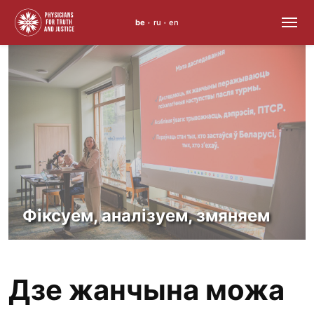
be
ru
en
•
•
Перайсці
да
змесціва
Фіксуем, аналізуем, змяняем
Дзе жанчына можа