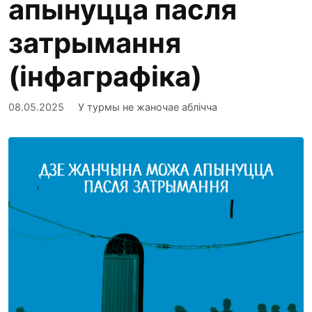
апынуцца пасля
затрымання
(інфаграфіка)
08.05.2025
У турмы не жаночае аблічча